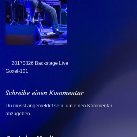
Beitragsnavigation
Previous
←
20170826 Backstage Live
post:
Goxel-101
Schreibe einen Kommentar
Du musst
angemeldet
sein, um einen Kommentar
abzugeben.