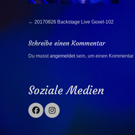
Beitragsnavigation
Previous
←
20170826 Backstage Live Goxel-102
post:
Schreibe einen Kommentar
Du musst
angemeldet
sein, um einen Kommentar
Soziale Medien
Facebook
Instagram