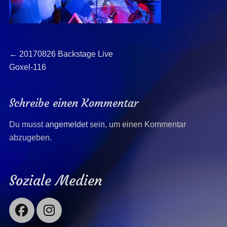
Beitragsnavigation
Previous
←
20170826 Backstage Live
post:
Goxel-116
Schreibe einen Kommentar
Du musst
angemeldet
sein, um einen Kommentar
abzugeben.
Soziale Medien
Facebook
Instagram