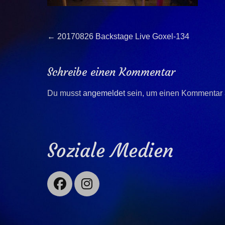
Beitragsnavigation
Previous
←
20170826 Backstage Live Goxel-134
post:
Schreibe einen Kommentar
Du musst
angemeldet
sein, um einen Kommentar
Soziale Medien
Facebook
Instagram