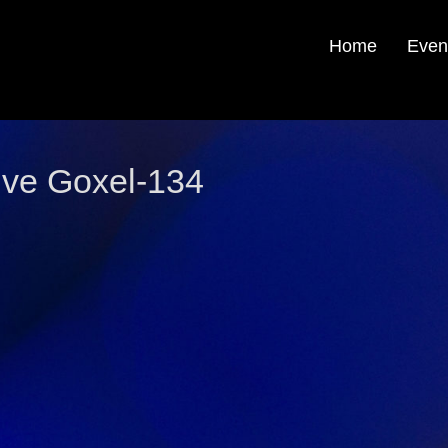
Home
Even
ive Goxel-134