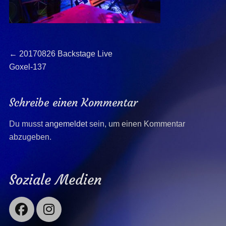
Beitragsnavigation
Previous
←
20170826 Backstage Live
post:
Goxel-137
Schreibe einen Kommentar
Du musst
angemeldet
sein, um einen Kommentar
abzugeben.
Soziale Medien
Facebook
Instagram