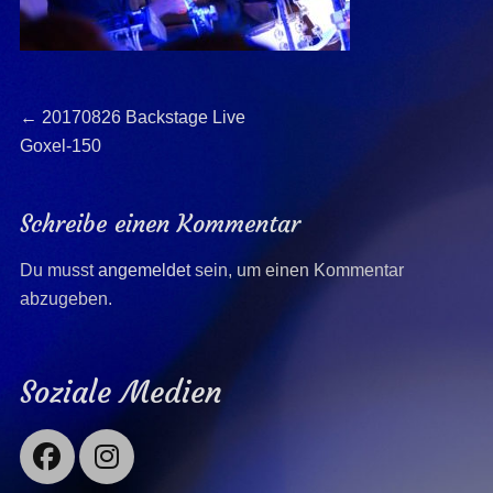
Beitragsnavigation
Previous
←
20170826 Backstage Live
post:
Goxel-150
Schreibe einen Kommentar
Du musst
angemeldet
sein, um einen Kommentar
abzugeben.
Soziale Medien
Facebook
Instagram