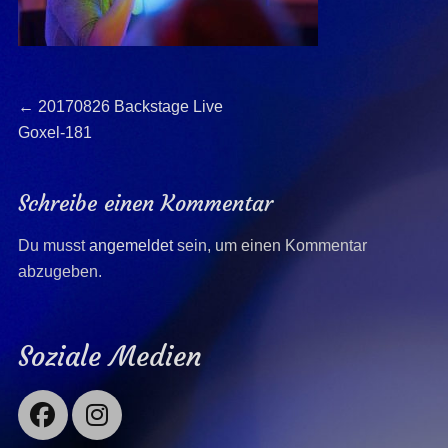
Beitragsnavigation
Previous
←
20170826 Backstage Live
post:
Goxel-181
Schreibe einen Kommentar
Du musst
angemeldet
sein, um einen Kommentar
abzugeben.
Soziale Medien
Facebook
Instagram