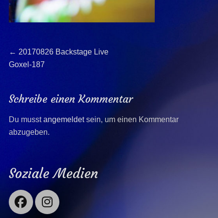
Beitragsnavigation
Previous
←
20170826 Backstage Live
post:
Goxel-187
Schreibe einen Kommentar
Du musst
angemeldet
sein, um einen Kommentar
abzugeben.
Soziale Medien
Facebook
Instagram