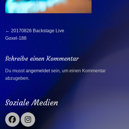
Beitragsnavigation
Previous
←
20170826 Backstage Live
post:
Goxel-188
Schreibe einen Kommentar
Du musst
angemeldet
sein, um einen Kommentar
abzugeben.
Soziale Medien
Facebook
Instagram