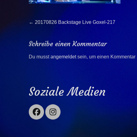
Beitragsnavigation
Previous
←
20170826 Backstage Live Goxel-217
post:
Schreibe einen Kommentar
Du musst
angemeldet
sein, um einen Kommentar
Soziale Medien
Facebook
Instagram