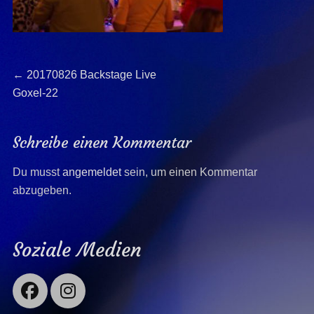
Beitragsnavigation
Previous
←
20170826 Backstage Live
post:
Goxel-22
Schreibe einen Kommentar
Du musst
angemeldet
sein, um einen Kommentar
abzugeben.
Soziale Medien
Facebook
Instagram