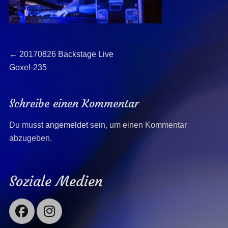
Beitragsnavigation
Previous
←
20170826 Backstage Live
post:
Goxel-235
Schreibe einen Kommentar
Du musst
angemeldet
sein, um einen Kommentar
abzugeben.
Soziale Medien
Facebook
Instagram