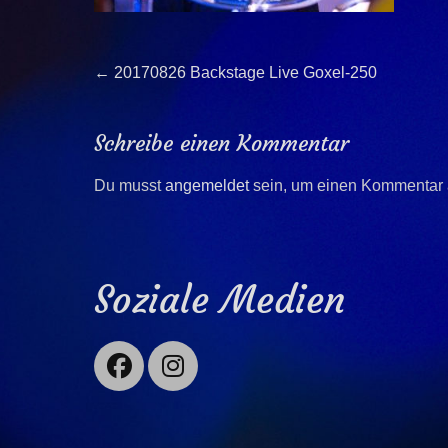
Beitragsnavigation
Previous
←
20170826 Backstage Live Goxel-250
post:
Schreibe einen Kommentar
Du musst
angemeldet
sein, um einen Kommentar
Soziale Medien
Facebook
Instagram