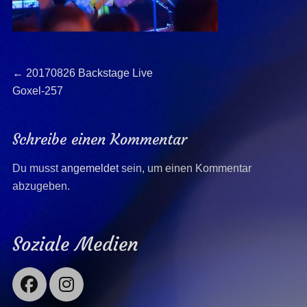
Beitragsnavigation
Previous
←
20170826 Backstage Live
post:
Goxel-257
Schreibe einen Kommentar
Du musst
angemeldet
sein, um einen Kommentar
abzugeben.
Soziale Medien
Facebook
Instagram