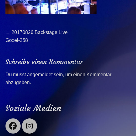
Beitragsnavigation
Previous
←
20170826 Backstage Live
post:
Goxel-258
Schreibe einen Kommentar
Du musst
angemeldet
sein, um einen Kommentar
abzugeben.
Soziale Medien
Facebook
Instagram