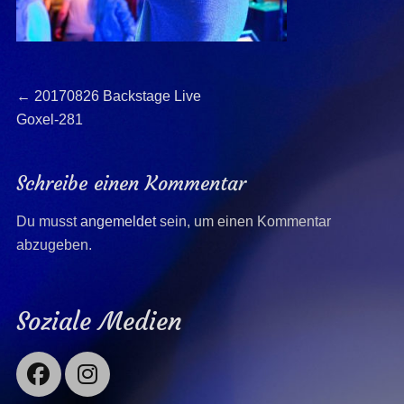
Beitragsnavigation
Previous
←
20170826 Backstage Live
post:
Goxel-281
Schreibe einen Kommentar
Du musst
angemeldet
sein, um einen Kommentar
abzugeben.
Soziale Medien
Facebook
Instagram