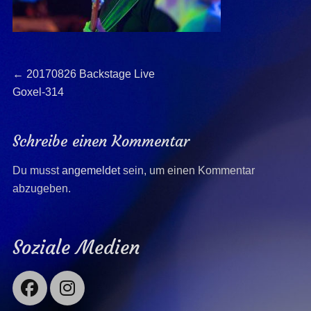
Beitragsnavigation
Previous
←
20170826 Backstage Live
post:
Goxel-314
Schreibe einen Kommentar
Du musst
angemeldet
sein, um einen Kommentar
abzugeben.
Soziale Medien
Facebook
Instagram