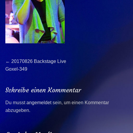
Beitragsnavigation
Previous
←
20170826 Backstage Live
post:
Goxel-349
Schreibe einen Kommentar
Du musst
angemeldet
sein, um einen Kommentar
abzugeben.