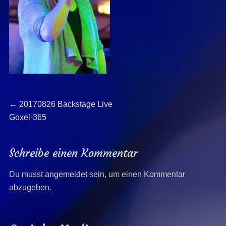
Beitragsnavigation
Previous
←
20170826 Backstage Live
post:
Goxel-365
Schreibe einen Kommentar
Du musst
angemeldet
sein, um einen Kommentar
abzugeben.