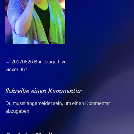
Beitragsnavigation
Previous
←
20170826 Backstage Live
post:
Goxel-367
Schreibe einen Kommentar
Du musst
angemeldet
sein, um einen Kommentar
abzugeben.