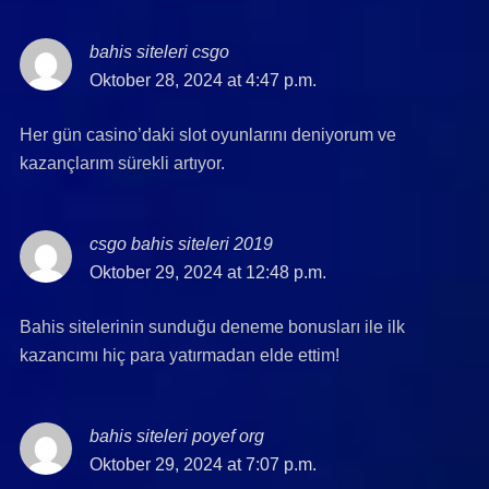
bahis siteleri csgo
says:
Oktober 28, 2024 at 4:47 p.m.
Her gün casino’daki slot oyunlarını deniyorum ve
kazançlarım sürekli artıyor.
csgo bahis siteleri 2019
says:
Oktober 29, 2024 at 12:48 p.m.
Bahis sitelerinin sunduğu deneme bonusları ile ilk
kazancımı hiç para yatırmadan elde ettim!
bahis siteleri poyef org
says:
Oktober 29, 2024 at 7:07 p.m.