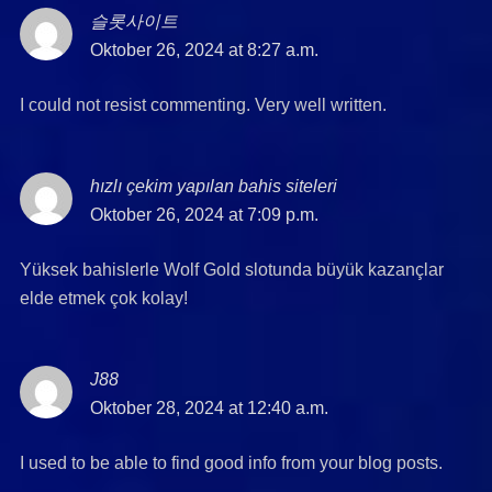
슬롯사이트
says:
Oktober 26, 2024 at 8:27 a.m.
I could not resist commenting. Very well written.
hızlı çekim yapılan bahis siteleri
says:
Oktober 26, 2024 at 7:09 p.m.
Yüksek bahislerle Wolf Gold slotunda büyük kazançlar
elde etmek çok kolay!
J88
says:
Oktober 28, 2024 at 12:40 a.m.
I used to be able to find good info from your blog posts.