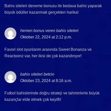
Bahis siteleri deneme bonusu ile bedava bahis yaparak
büyük ödüller kazanmak gerçekten harika!
hemen bonus veren bahis siteleri
says:
Oktober 22, 2024 at 2:12 p.m.
Favori slot oyunlarım arasında Sweet Bonanza ve
Reactoonz var, her ikisi de çok kazandırıyor!
bahis siteleri betcio
says:
Oktober 23, 2024 at 8:16 a.m.
Futbol bahislerinde doğru strateji ve tahminlerle büyük
kazançlar elde etmek çok keyifli!