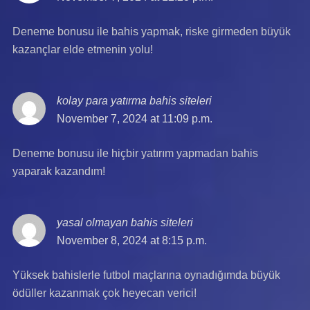
Deneme bonusu ile bahis yapmak, riske girmeden büyük
kazançlar elde etmenin yolu!
kolay para yatırma bahis siteleri
says:
November 7, 2024 at 11:09 p.m.
Deneme bonusu ile hiçbir yatırım yapmadan bahis
yaparak kazandım!
yasal olmayan bahis siteleri
says:
November 8, 2024 at 8:15 p.m.
Yüksek bahislerle futbol maçlarına oynadığımda büyük
ödüller kazanmak çok heyecan verici!