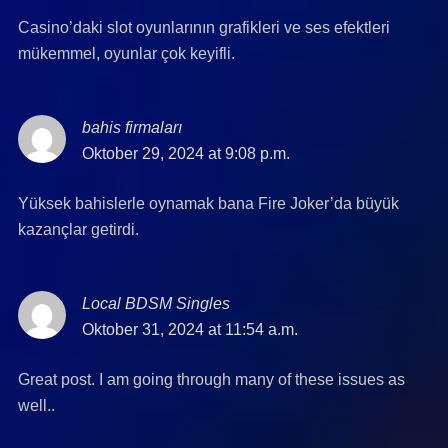
Casino’daki slot oyunlarının grafikleri ve ses efektleri
mükemmel, oyunlar çok keyifli.
bahis firmaları
says:
Oktober 29, 2024 at 9:08 p.m.
Yüksek bahislerle oynamak bana Fire Joker’da büyük
kazançlar getirdi.
Local BDSM Singles
says:
Oktober 31, 2024 at 11:54 a.m.
Great post. I am going through many of these issues as
well..