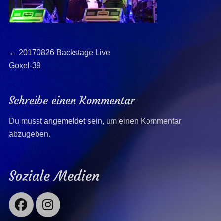
Beitragsnavigation
Previous
←
20170826 Backstage Live
post:
Goxel-39
Schreibe einen Kommentar
Du musst
angemeldet
sein, um einen Kommentar
abzugeben.
Soziale Medien
Facebook
Instagram