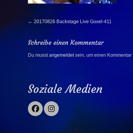
Beitragsnavigation
Previous
←
20170826 Backstage Live Goxel-411
post:
Schreibe einen Kommentar
Du musst
angemeldet
sein, um einen Kommentar
Soziale Medien
Facebook
Instagram