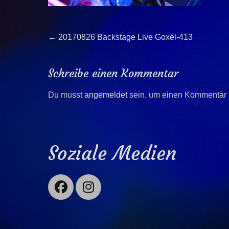
Beitragsnavigation
Previous
←
20170826 Backstage Live Goxel-413
post:
Schreibe einen Kommentar
Du musst
angemeldet
sein, um einen Kommentar
Soziale Medien
Facebook
Instagram