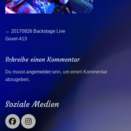
Beitragsnavigation
Previous
←
20170826 Backstage Live
post:
Goxel-413
Schreibe einen Kommentar
Du musst
angemeldet
sein, um einen Kommentar
abzugeben.
Soziale Medien
Facebook
Instagram