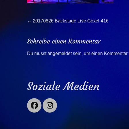
Beitragsnavigation
Previous
←
20170826 Backstage Live Goxel-416
post:
Schreibe einen Kommentar
Du musst
angemeldet
sein, um einen Kommentar
Soziale Medien
Facebook
Instagram