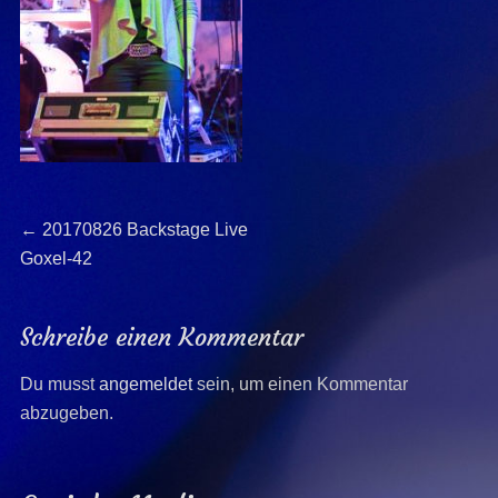
Beitragsnavigation
Previous
←
20170826 Backstage Live
post:
Goxel-42
Schreibe einen Kommentar
Du musst
angemeldet
sein, um einen Kommentar
abzugeben.