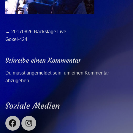
Beitragsnavigation
Previous
←
20170826 Backstage Live
post:
Goxel-424
Schreibe einen Kommentar
Du musst
angemeldet
sein, um einen Kommentar
abzugeben.
Soziale Medien
Facebook
Instagram