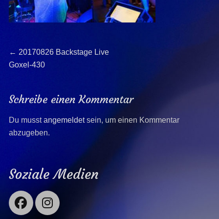
Beitragsnavigation
Previous
←
20170826 Backstage Live
post:
Goxel-430
Schreibe einen Kommentar
Du musst
angemeldet
sein, um einen Kommentar
abzugeben.
Soziale Medien
Facebook
Instagram