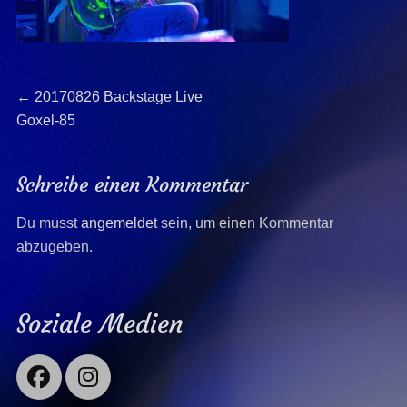
Beitragsnavigation
Previous
←
20170826 Backstage Live
post:
Goxel-85
Schreibe einen Kommentar
Du musst
angemeldet
sein, um einen Kommentar
abzugeben.
Soziale Medien
Facebook
Instagram