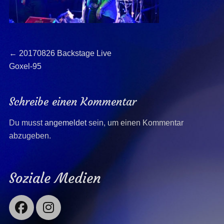
Beitragsnavigation
Previous
←
20170826 Backstage Live
post:
Goxel-95
Schreibe einen Kommentar
Du musst
angemeldet
sein, um einen Kommentar
abzugeben.
Soziale Medien
Facebook
Instagram