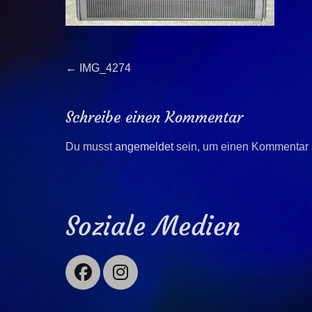
Beitragsnavigation
Previous
←
IMG_4274
post:
Schreibe einen Kommentar
Du musst
angemeldet
sein, um einen Kommentar
Soziale Medien
Facebook
Instagram