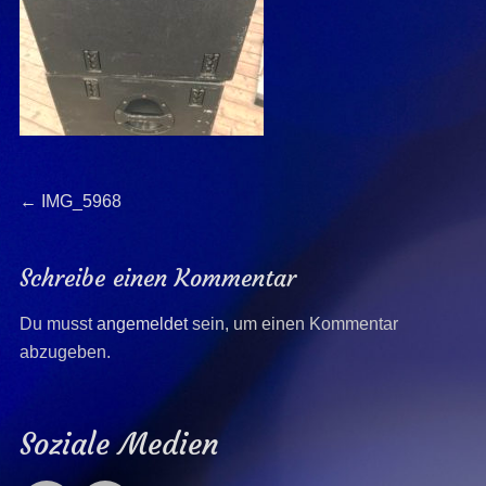
Beitragsnavigation
Previous
←
IMG_5968
post:
Schreibe einen Kommentar
Du musst
angemeldet
sein, um einen Kommentar
abzugeben.
Soziale Medien