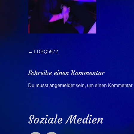
Beitragsnavigation
Previous
←
LDBQ5972
post:
Schreibe einen Kommentar
Du musst
angemeldet
sein, um einen Kommentar
Soziale Medien