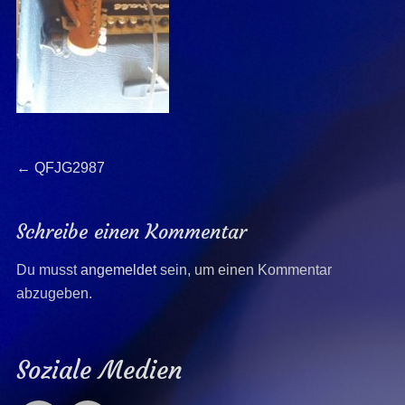
Beitragsnavigation
Previous
←
QFJG2987
post:
Schreibe einen Kommentar
Du musst
angemeldet
sein, um einen Kommentar
abzugeben.
Soziale Medien